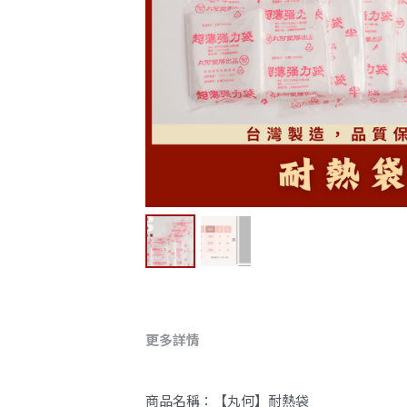
更多詳情
商品名稱：【丸何】耐熱袋
顏色：透明、霧面
重量/包： 12兩重=450克 ⚠️此為秤重
材質：HDPE