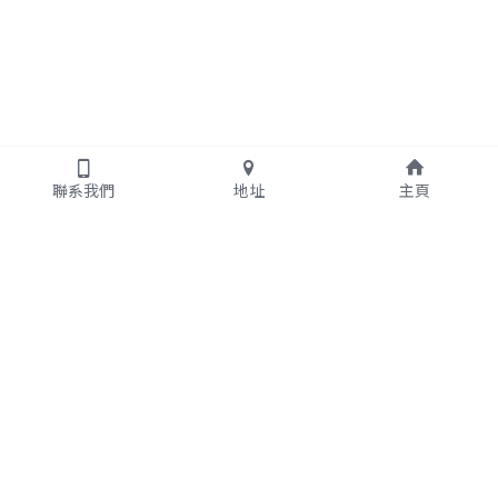
聯系我們
地址
主頁
關於我們
丸何塑膠
工業
股份有限公司
地址  :  300 新竹市北區
吉羊路
124巷44號
服務項目
聯絡我們
產品介紹
(03) 531-5826 
製造流程
E-mail : 
Ho5315826@gmail.com