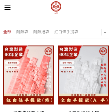
首頁
關於我們
全部
耐熱袋
耐熱捲袋
紅白條手提袋
產品介紹
製造流程
客製流程
客製案例展示
品質文件
常見Q&A
搜索